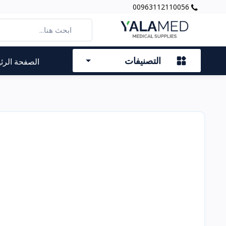
00963112110056
التصنيفات
الصفحة الرئ